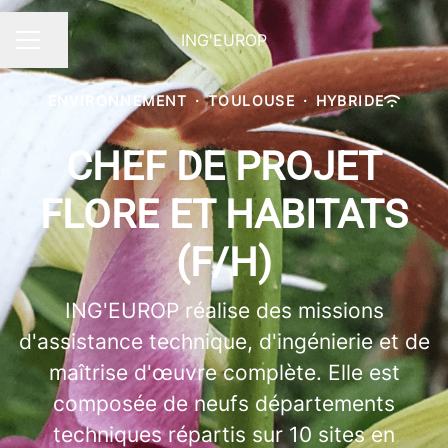
ING'EUROP
Partager la page
MENU CARRIÈRE
ENVIRONNEMENT
·
TOULOUSE
·
HYBRIDE
CHEF DE PROJET
FLORE ET HABITATS
(F/H)
ING'EUROP réalise des missions
d'assistance technique, d'ingénierie et de
maîtrise d'œuvre complète. Elle est
composée de neufs départements
techniques répartis sur 10 sites en