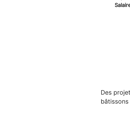
Salair
Des proje
bâtissons 