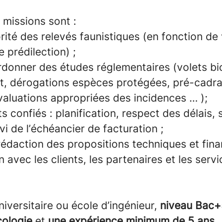
 missions sont :
orité des relevés faunistiques (en fonction d
 prédilection) ;
rdonner des études réglementaires (volets bi
t, dérogations espèces protégées, pré-cadr
valuations appropriées des incidences … );
ts confiés : planification, respect des délais,
ivi de l’échéancier de facturation ;
 rédaction des propositions techniques et fina
n avec les clients, les partenaires et les servi
iversitaire ou école d’ingénieur,
niveau Bac+
cologie
et
une expérience minimum de 5 ans.