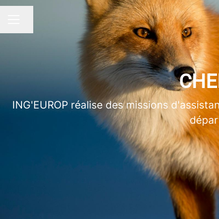
Partager la page
MENU CARRIÈRE
CHE
ING'EUROP réalise des missions d'assistan
dépar