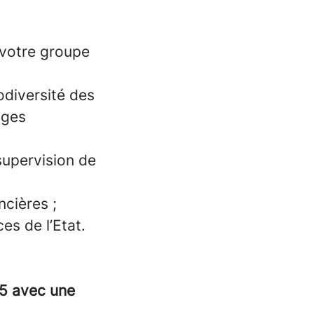
e votre groupe
odiversité des
ages
 supervision de
ncières ;
ces de l’Etat.
5 avec une