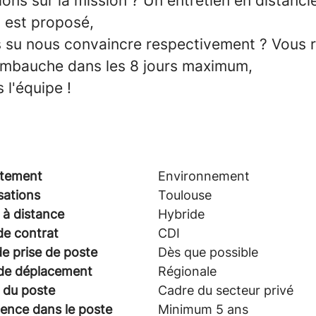
ions sur la mission ? Un entretien en distanci
s est proposé,
 su nous convaincre respectivement ? Vous 
embauche dans les 8 jours maximum,
 l'équipe !
tement
Environnement
sations
Toulouse
 à distance
Hybride
de contrat
CDI
e prise de poste
Dès que possible
de déplacement
Régionale
 du poste
Cadre du secteur privé
ence dans le poste
Minimum 5 ans