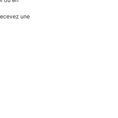
el ou en
recevez une