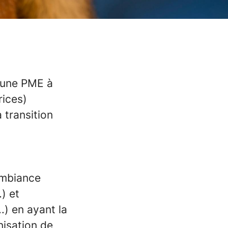
d’une PME à
rices)
 transition
ambiance
) et
..) en ayant la
anisation de