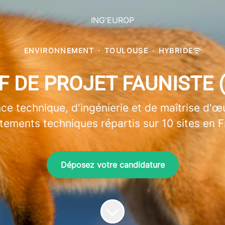
ING'EUROP
ENVIRONNEMENT
·
TOULOUSE
·
HYBRIDE
F DE PROJET FAUNISTE (
ce technique, d'ingénierie et de maîtrise d'
tements techniques répartis sur 10 sites en F
Déposez votre candidature