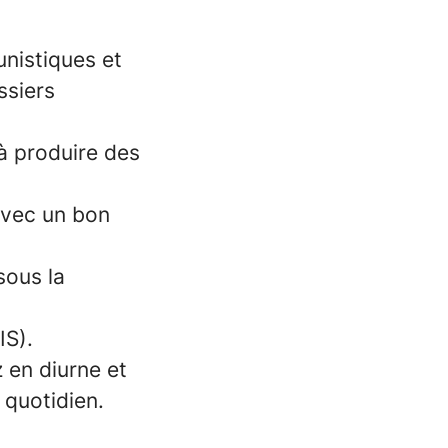
unistiques et
ssiers
à produire des
 avec un bon
sous la
IS).
z en diurne et
 quotidien.