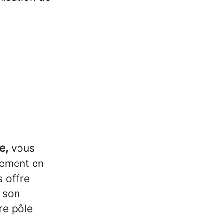
e,
vous
rement en
s offre
à son
re pôle