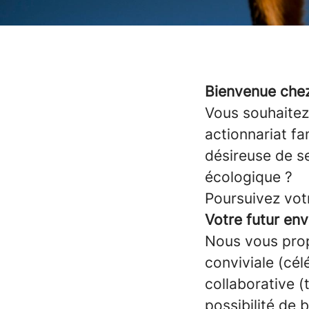
Bienvenue che
Vous souhaitez
actionnariat fa
désireuse de se
écologique ?
Poursuivez votr
Votre futur env
Nous vous prop
conviviale (cél
collaborative (t
possibilité de b